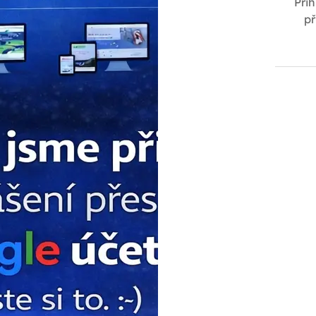
Přih
př